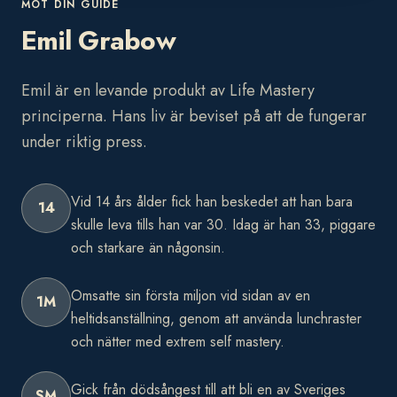
MÖT DIN GUIDE
Emil Grabow
Emil är en levande produkt av Life Mastery
principerna. Hans liv är beviset på att de fungerar
under riktig press.
Vid 14 års ålder fick han beskedet att han bara
14
skulle leva tills han var 30. Idag är han 33, piggare
och starkare än någonsin.
Omsatte sin första miljon vid sidan av en
1M
heltidsanställning, genom att använda lunchraster
och nätter med extrem self mastery.
Gick från dödsångest till att bli en av Sveriges
SM