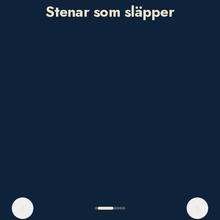
Stenar som släpper
Tre oerhört fina timmar med både
igenkänning, några skratt och en hel del
tårar. Du berörde idag med din passion och
kunskap. Tack för att du är så pedagogisk.
Helena Froststjärna
Workshopdeltagare